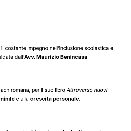
il costante impegno nell’inclusione scolastica e
idata dall’
Avv. Maurizio Benincasa
.
oach romana, per il suo libro
Attraverso nuovi
inile
e alla
crescita personale
.