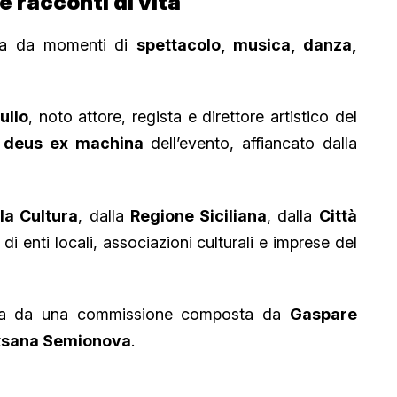
e racconti di vita
ata da momenti di
spettacolo, musica, danza,
ullo
, noto attore, regista e direttore artistico del
é
deus ex machina
dell’evento, affiancato dalla
la Cultura
, dalla
Regione Siciliana
, dalla
Città
 di enti locali, associazioni culturali e imprese del
ta da una commissione composta da
Gaspare
sana Semionova
.