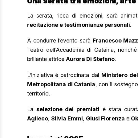
Una serata tra emozioni, arte 
La serata, ricca di emozioni, sarà anim
recitazione e testimonianze personali
.
A condurre l’evento sarà
Francesco Mazz
Teatro dell’Accademia di Catania, nonch
brillante attrice
Aurora Di Stefano
.
L’iniziativa è patrocinata dal
Ministero del
Metropolitana di Catania
, con il sostegno
territorio.
La
selezione dei premiati
è stata cura
Aglieco
,
Silvia Emmi
,
Giusi Fiorenza
e
Ok