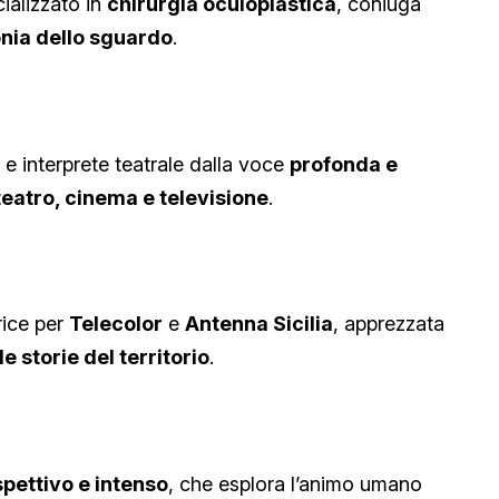
ializzato in
chirurgia oculoplastica
, coniuga
nia dello sguardo
.
 e interprete teatrale dalla voce
profonda e
teatro, cinema e televisione
.
rice per
Telecolor
e
Antenna Sicilia
, apprezzata
e storie del territorio
.
spettivo e intenso
, che esplora l’animo umano