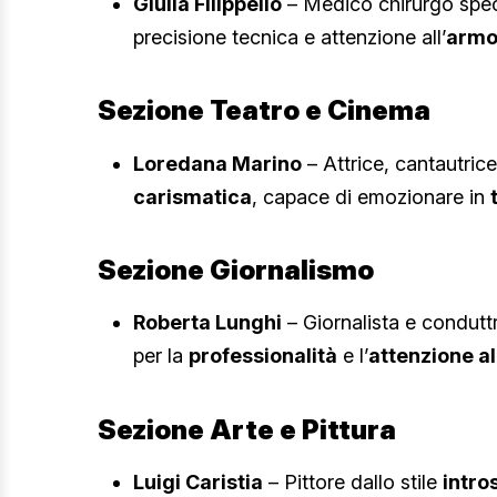
Giulia Filippello
– Medico chirurgo spec
precisione tecnica e attenzione all’
armo
Sezione Teatro e Cinema
Loredana Marino
– Attrice, cantautrice
carismatica
, capace di emozionare in
Sezione Giornalismo
Roberta Lunghi
– Giornalista e condutt
per la
professionalità
e l’
attenzione all
Sezione Arte e Pittura
Luigi Caristia
– Pittore dallo stile
intro