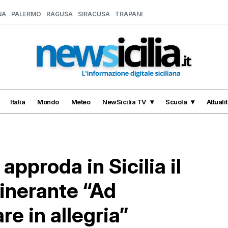
NA
PALERMO
RAGUSA
SIRACUSA
TRAPANI
Italia
Mondo
Meteo
NewSicilia TV
Scuola
Attuali
pproda in Sicilia il
tinerante “Ad
e in allegria”