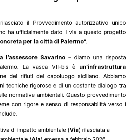
ilasciato il Provvedimento autorizzativo unico
ino ha ufficialmente dato il via a questo progetto
oncreta per la città di Palermo
“.
a l’assessore Savarino
– diamo una risposta
Palermo. La vasca VII-bis è
un’infrastruttura
ne dei rifiuti del capoluogo siciliano. Abbiamo
oni tecniche rigorose e di un costante dialogo tra
o delle normative ambientali. Questo provvedimento
eme con rigore e senso di responsabilità verso i
onclude.
tiva di impatto ambientale (
Via
) rilasciata a
 ambientale (
Aia
) emessa a febbraio 2026,