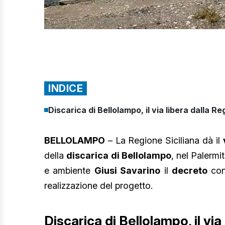
INDICE
Discarica di Bellolampo, il via libera dalla Re
BELLOLAMPO
– La Regione Siciliana dà il
della
discarica di Bellolampo
, nel Palermi
e ambiente
Giusi Savarino
il
decreto
cont
realizzazione del progetto.
Discarica di Bellolampo, il via