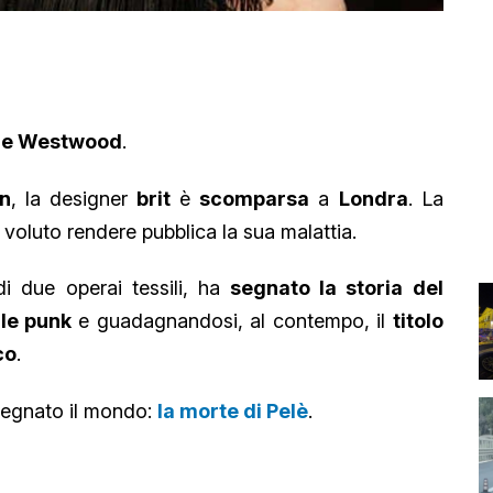
ne Westwood
.
n
, la designer
brit
è
scomparsa
a
Londra
. La
oluto rendere pubblica la sua malattia.
di due operai tessili, ha
segnato la storia del
ile punk
e guadagnandosi, al contempo, il
titolo
co
.
 segnato il mondo:
la morte di Pelè
.