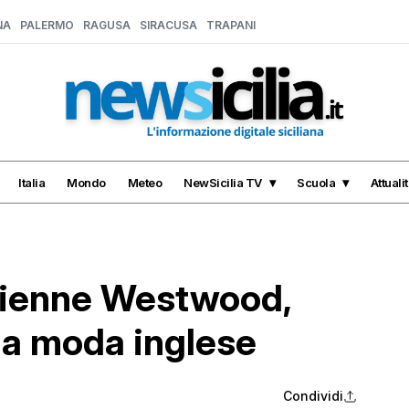
NA
PALERMO
RAGUSA
SIRACUSA
TRAPANI
Italia
Mondo
Meteo
NewSicilia TV
Scuola
Attuali
ivienne Westwood,
la moda inglese
Condividi