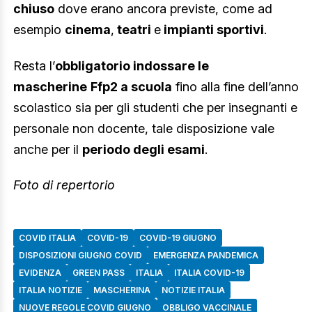
chiuso
dove erano ancora previste, come ad
esempio
cinema
,
teatri
e
impianti sportivi
.
Resta l’
obbligatorio indossare le
mascherine
Ffp2
a scuola
fino alla fine dell’anno
scolastico sia per gli studenti che per insegnanti e
personale non docente, tale disposizione vale
anche per il
periodo degli esami
.
Foto di repertorio
COVID ITALIA
COVID-19
COVID-19 GIUGNO
DISPOSIZIONI GIUGNO COVID
EMERGENZA PANDEMICA
EVIDENZA
GREEN PASS
ITALIA
ITALIA COVID-19
ITALIA NOTIZIE
MASCHERINA
NOTIZIE ITALIA
NUOVE REGOLE COVID GIUGNO
OBBLIGO VACCINALE