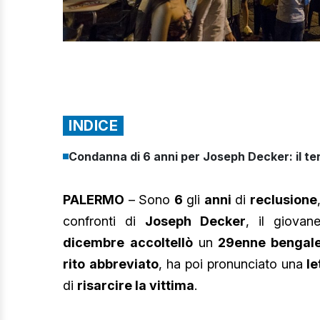
INDICE
Condanna di 6 anni per Joseph Decker: il ten
PALERMO
– Sono
6
gli
anni
di
reclusione
confronti di
Joseph
Decker
, il giova
dicembre
accoltellò
un
29enne bengal
rito
abbreviato
, ha poi pronunciato una
le
di
risarcire la vittima
.