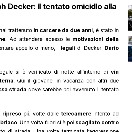
 Decker: il tentato omicidio alla
ai trattenuto
in carcere da due anni
, è stato in
he
. Ad attendere adesso le
motivazioni della
sentare appello o meno, i
legali
di Decker:
Dario
egale si è verificato di notte all’interno di
via
terna
. Qui il giovane, in vacanza con altri due
essa strada
dove sarebbe poi avvenuto il tentato
o
ripreso
più volte dalle
telecamere
intento ad
briaco
. Una volta fuori si è poi
scagliato contro
to di strada. Una volta terminata l’aggressione