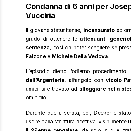
Condanna di 6 anni per Joseph
Vucciria
Il giovane statunitense,
incensurato
ed orm
grado di ottenere le
attenuanti
generic
sentenza
, così da poter scegliere se pre
Falzone
e
Michele Della Vedova
.
L’episodio dietro l’odierno procedimento l
dell’Argenteria
, all’angolo con
vicolo Pa
amici, si è trovato ad
alloggiare nella st
omicidio.
Durante quella serata, poi, Decker è stat
uscire dalla struttura ricettiva, visibilmente
u
il 29enne
bengalese, da solo in quel trat