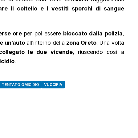
re il coltello e i vestiti sporchi di sangue
erse ore
per poi essere
bloccato dalla polizia
,
e un’auto
all’interno della
zona Oreto
. Una volta
collegato le due vicende
, riuscendo così a
icidio
.
TENTATO OMICIDIO
VUCCIRIA