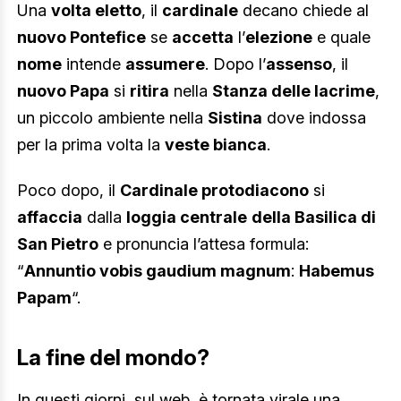
Una
volta eletto
, il
cardinale
decano chiede al
nuovo Pontefice
se
accetta
l’
elezione
e quale
nome
intende
assumere
. Dopo l’
assenso
, il
nuovo Papa
si
ritira
nella
Stanza delle lacrime
,
un piccolo ambiente nella
Sistina
dove indossa
per la prima volta la
veste bianca
.
Poco dopo, il
Cardinale protodiacono
si
affaccia
dalla
loggia centrale
della Basilica di
San Pietro
e pronuncia l’attesa formula:
“
Annuntio vobis gaudium magnum
:
Habemus
Papam
“.
La fine del mondo?
In questi giorni, sul web, è tornata virale una