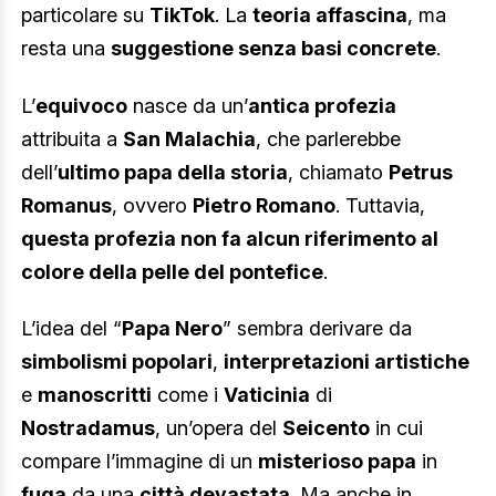
particolare su
TikTok
. La
teoria affascina
, ma
resta una
suggestione senza basi concrete
.
L’
equivoco
nasce da un’
antica profezia
attribuita a
San Malachia
, che parlerebbe
dell’
ultimo papa della storia
, chiamato
Petrus
Romanus
, ovvero
Pietro Romano
. Tuttavia,
questa profezia non fa alcun riferimento al
colore della pelle del pontefice
.
L’idea del “
Papa Nero
” sembra derivare da
simbolismi popolari
,
interpretazioni artistiche
e
manoscritti
come i
Vaticinia
di
Nostradamus
, un’opera del
Seicento
in cui
compare l’immagine di un
misterioso papa
in
fuga
da una
città devastata
. Ma anche in