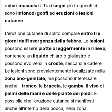
d
olori muscolari
. Tra i
segni
più frequenti ci
sono
linfonodi gonfi
ed
eruzioni
o
lesioni
cutanee
.
L’eruzione cutanea di solito compare
entro tre
giorni dall’insorgenza della febbre
. Le
lesioni
possono essere
piatte o leggermente in rilievo
,
contenere un
liquido
chiaro o giallastro e
possono evolversi in
croste
, seccarsi e cadere.
Le lesioni sono prevalentemente localizzate nella
zona ano-genitale
, ma possono interessare
anche il
tronco
, le
braccia
, le
gambe
, il
viso
e
i
palmi delle mani e delle piante dei piedi
. È
possibile che l’eruzione cutanea si manifesti
anche all’interno della bocca, nella zona