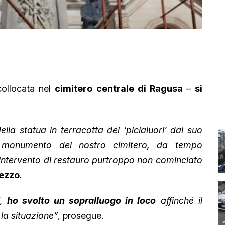
ollocata nel
cimitero centrale di Ragusa
–
si
lla statua in terracotta dei ‘picialuori’ dal suo
o monumento del nostro cimitero, da tempo
ntervento di restauro purtroppo non cominciato
rezzo
.
i,
ho svolto un sopralluogo in loco
affinché il
la situazione”
, prosegue.