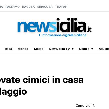
NA
PALERMO
RAGUSA
SIRACUSA
TRAPANI
Italia
Mondo
Meteo
NewSicilia TV
Scuola
Attuali
ovate cimici in casa
Maggio
Condividi