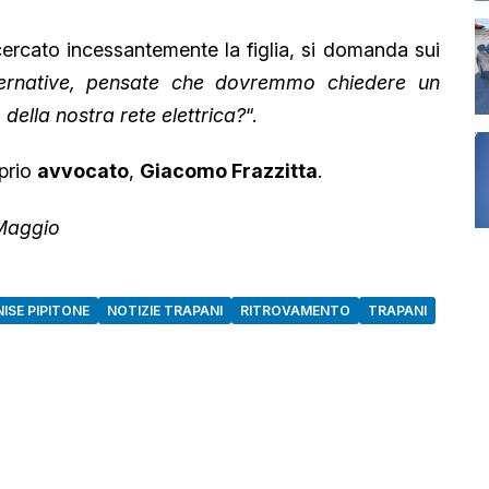
cercato incessantemente la figlia, si domanda sui
overnative, pensate che dovremmo chiedere un
 della nostra rete elettrica?
“.
oprio
avvocato
,
Giacomo Frazzitta
.
 Maggio
NISE PIPITONE
NOTIZIE TRAPANI
RITROVAMENTO
TRAPANI