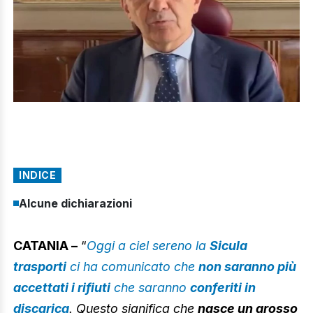
INDICE
Alcune dichiarazioni
CATANIA –
“
Oggi a ciel sereno la
Sicula
trasporti
ci ha comunicato che
non saranno più
accettati i rifiuti
che saranno
conferiti in
discarica
. Questo significa che
nasce un grosso