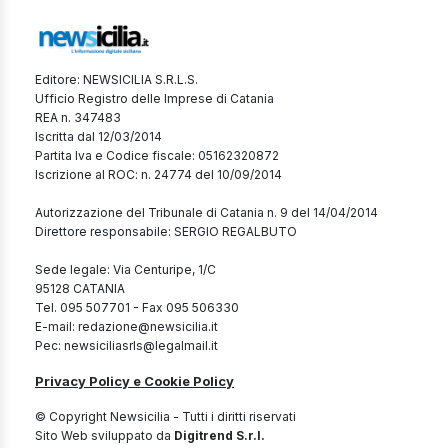
Editore: NEWSICILIA S.R.L.S.
Ufficio Registro delle Imprese di Catania
REA n. 347483
Iscritta dal 12/03/2014
Partita Iva e Codice fiscale: 05162320872
Iscrizione al ROC: n. 24774 del 10/09/2014
Autorizzazione del Tribunale di Catania n. 9 del 14/04/2014
Direttore responsabile: SERGIO REGALBUTO
Sede legale: Via Centuripe, 1/C
95128 CATANIA
Tel. 095 507701 - Fax 095 506330
E-mail: redazione@newsicilia.it
Pec: newsiciliasrls@legalmail.it
Privacy Policy e Cookie Policy
© Copyright Newsicilia - Tutti i diritti riservati
Sito Web sviluppato da
Digitrend S.r.l.