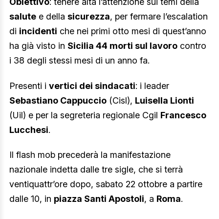
Obiettivo
: tenere alta l’attenzione sui temi della
salute
e della
sicurezza
, per fermare l’escalation
di
incidenti
che nei primi otto mesi di quest’anno
ha già visto in
Sicilia 44 morti sul lavoro
contro
i 38 degli stessi mesi di un anno fa.
Presenti i
vertici dei sindacati
: i leader
Sebastiano Cappuccio
(Cisl),
Luisella Lionti
(Uil) e per la segreteria regionale Cgil
Francesco
Lucchesi
.
Il flash mob precederà la manifestazione
nazionale indetta dalle tre sigle, che si terrà
ventiquattr’ore dopo, sabato 22 ottobre a partire
dalle 10, in
piazza Santi Apostoli
, a
Roma
.