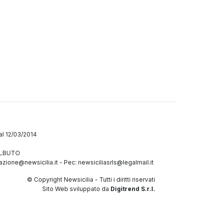
dal 12/03/2014
GALBUTO
azione@newsicilia.it
-
Pec: newsiciliasrls@legalmail.it
© Copyright Newsicilia - Tutti i diritti riservati
Sito Web sviluppato da
Digitrend S.r.l.