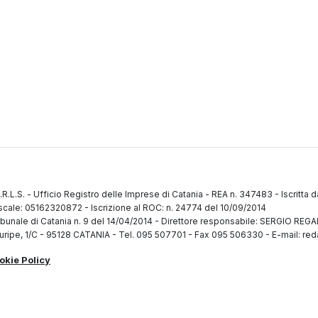
.R.L.S.
-
Ufficio Registro delle Imprese di Catania
-
REA n. 347483
-
Iscritta 
fiscale: 05162320872
-
Iscrizione al ROC: n. 24774 del 10/09/2014
ibunale di Catania n. 9 del 14/04/2014
-
Direttore responsabile: SERGIO RE
uripe, 1/C
-
95128 CATANIA
-
Tel. 095 507701 - Fax 095 506330
-
E-mail: red
okie Policy