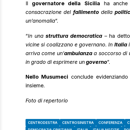
Il
governatore della
Sicilia
ha anche s
consacrazione del
fallimento
della
politic
un’anomalia
”.
“
In una
struttura democratica
– ha dett
vicine si coalizzano e governano. In
Italia
i
arriva come un’
ambulanza
a soccorso di
in grado di esprimere un
governo
”.
Nello Musumeci
conclude evidenziando 
insieme.
Foto di repertorio
CENTRODESTRA
CENTROSINISTRA
CONFERENZA
C
DEMOCRAZIA CRISTIANA
ITALIA
ITALIA NOTIZIE
POL