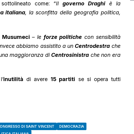
ottolineato come: “
Il
governo Draghi
è la
a italiana
, la sconfitta della geografia politica,
o
Musumeci
–
le
forze politiche
con sensibilità
nvece abbiamo assistito a un
Centrodestra
che
 una maggioranza di
Centrosinistra
che non era
l’
inutilità
di avere
15 partiti
se si opera tutti
ONGRESSO DI SAINT VINCENT
DEMOCRAZIA
ITICA ITALIANA