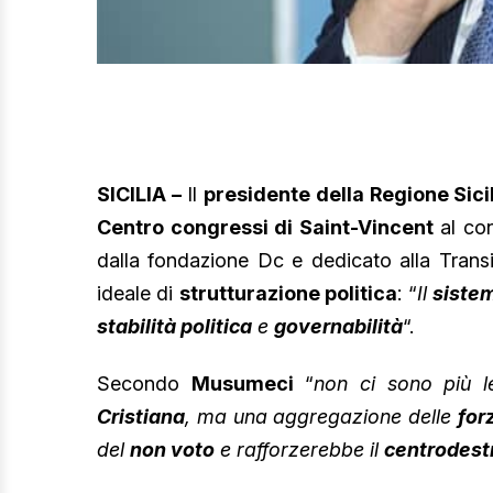
SICILIA –
Il
presidente della Regione Sici
Centro congressi di Saint-Vincent
al co
dalla fondazione Dc e dedicato alla Transi
ideale di
strutturazione politica
: “
Il
siste
stabilità politica
e
governabilità
“.
Secondo
Musumeci
“
non ci sono più l
Cristiana
, ma una aggregazione delle
for
del
non voto
e rafforzerebbe il
centrodest