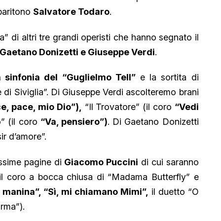
 baritono
Salvatore Todaro
.
” di altri tre grandi operisti che hanno segnato il
 Gaetano Donizetti e Giuseppe Verdi
.
a sinfonia del “Guglielmo Tell”
e la sortita di
 di Siviglia”. Di Giuseppe Verdi ascolteremo brani
e, pace, mio Dio”),
“Il Trovatore” (il coro
“Vedi
” (il coro
“Va, pensiero”)
. Di Gaetano Donizetti
sir d’amore”.
issime pagine di
Giacomo Puccini
di cui saranno
 il coro a bocca chiusa di “Madama Butterfly” e
 manina”, “Sì, mi chiamano Mimi”,
il duetto “O
orma”).