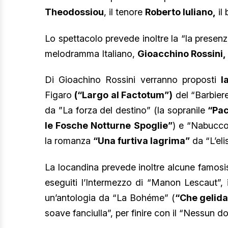
Theodossiou
, il tenore
Roberto Iuliano,
il
Lo spettacolo prevede inoltre la “la presenza
melodramma Italiano,
Gioacchino Rossini,
Di Gioachino Rossini verranno proposti
l
Figaro
(“Largo al Factotum”)
del “Barbiere
da ”La forza del destino” (la sopranile
“Pac
le Fosche Notturne Spoglie”
) e “Nabucco
la romanza
“Una furtiva lagrima”
da “L’eli
La locandina prevede inoltre alcune famos
eseguiti l’Intermezzo di “Manon Lescaut”,
un’antologia da “La Bohéme” (
“Che gelida
soave fanciulla”, per finire con il “Nessun d