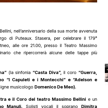
llini, nell’anniversario della sua morte avvenuta
go di Puteaux. Stasera, per celebrare il 179°
tneo, alle ore 21.00, presso il Teatro Massimo
inario che ripercorrerà alcune delle tappe più
ma”
(la sinfonia
“Casta Diva”,
il coro
“Guerra,
no
“I Capuleti e i Montecchi” e “Adelson e
insigne musicologo
Domenico De Meo).
ra e il Coro del teatro Massimo Bellini
e un
no Manuli.
Solisti vocali il soprano
Dimitra