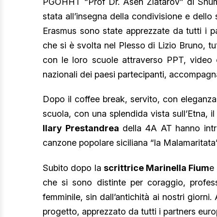
PGOHHT “Prof Dr. Asen Zlatarov” di Shume
stata all’insegna della condivisione e dello 
Erasmus sono state apprezzate da tutti i p
che si è svolta nel Plesso di Lizio Bruno, t
con le loro scuole attraverso PPT, video e
nazionali dei paesi partecipanti, accompagnat
Dopo il coffee break, servito, con eleganza e
scuola, con una splendida vista sull’Etna, il
Ilary Prestandrea
della 4A AT hanno intr
canzone popolare siciliana “la Malamaritata”
Subito dopo la
scrittrice Marinella Fium
e
che si sono distinte per coraggio, profess
femminile, sin dall’antichità ai nostri giorni.
progetto, apprezzato da tutti i partners euro