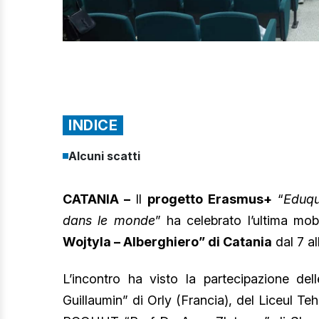
INDICE
Alcuni scatti
CATANIA –
Il
progetto Erasmus+
“
Eduqu
dans le monde
” ha celebrato l’ultima mob
Wojtyla – Alberghiero” di Catania
dal 7 a
L’incontro ha visto la partecipazione de
Guillaumin” di Orly (Francia), del Liceul T