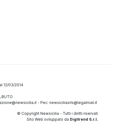
dal 12/03/2014
GALBUTO
azione@newsicilia.it
-
Pec: newsiciliasrls@legalmail.it
© Copyright Newsicilia - Tutti i diritti riservati
Sito Web sviluppato da
Digitrend S.r.l.