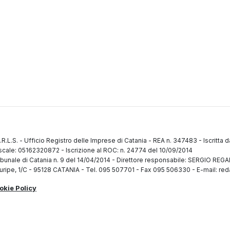
.R.L.S.
-
Ufficio Registro delle Imprese di Catania
-
REA n. 347483
-
Iscritta 
fiscale: 05162320872
-
Iscrizione al ROC: n. 24774 del 10/09/2014
ibunale di Catania n. 9 del 14/04/2014
-
Direttore responsabile: SERGIO RE
uripe, 1/C
-
95128 CATANIA
-
Tel. 095 507701 - Fax 095 506330
-
E-mail: red
okie Policy