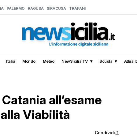
NA
PALERMO
RAGUSA
SIRACUSA
TRAPANI
Italia
Mondo
Meteo
NewSicilia TV
Scuola
Attuali
a Catania all’esame
lla Viabilità
Condividi