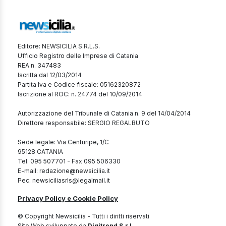
Editore: NEWSICILIA S.R.L.S.
Ufficio Registro delle Imprese di Catania
REA n. 347483
Iscritta dal 12/03/2014
Partita Iva e Codice fiscale: 05162320872
Iscrizione al ROC: n. 24774 del 10/09/2014
Autorizzazione del Tribunale di Catania n. 9 del 14/04/2014
Direttore responsabile: SERGIO REGALBUTO
Sede legale: Via Centuripe, 1/C
95128 CATANIA
Tel. 095 507701 - Fax 095 506330
E-mail: redazione@newsicilia.it
Pec: newsiciliasrls@legalmail.it
Privacy Policy e Cookie Policy
© Copyright Newsicilia - Tutti i diritti riservati
Sito Web sviluppato da
Digitrend S.r.l.