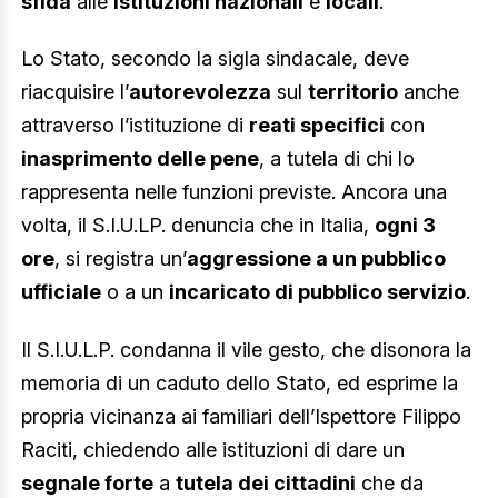
sfida
alle
istituzioni nazionali
e
locali
.
Lo Stato, secondo la sigla sindacale, deve
riacquisire l’
autorevolezza
sul
territorio
anche
attraverso l’istituzione di
reati specifici
con
inasprimento delle pene
, a tutela di chi lo
rappresenta nelle funzioni previste. Ancora una
volta, il S.I.U.LP. denuncia che in Italia,
ogni 3
ore
, si registra un’
aggressione a un pubblico
ufficiale
o a un
incaricato di pubblico servizio
.
Il S.I.U.L.P. condanna il vile gesto, che disonora la
memoria di un caduto dello Stato, ed esprime la
propria vicinanza ai familiari dell’Ispettore Filippo
Raciti, chiedendo alle istituzioni di dare un
segnale forte
a
tutela dei cittadini
che da