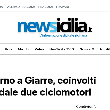
NA
PALERMO
RAGUSA
SIRACUSA
TRAPANI
Italia
Mondo
Meteo
NewSicilia TV
Scuola
Attuali
no a Giarre, coinvolti
adale due ciclomotori
Condividi