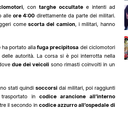
clomotori
, con
targhe
occultate
e intenti ad
 alle
ore 4:00
direttamente da parte dei militari.
eggeri come
scorta del camion
, i militari, hanno
 ha portato alla
fuga precipitosa
dei ciclomotori
delle autorità. La corsa si è poi interrotta nella
 dove
due dei veicoli
sono rimasti coinvolti in un
ono stati quindi
soccorsi
dai militari, poi raggiunti
trasportato in
codice arancione all’interno
re il secondo in
codice azzurro all’ospedale di