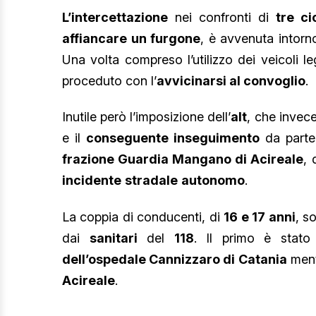
L’intercettazione
nei confronti di
tre ci
affiancare un furgone
, è avvenuta intorno
Una volta compreso l’utilizzo dei veicoli l
proceduto con l’
avvicinarsi al convoglio
.
Inutile però l’imposizione dell’
alt
, che invece
e il
conseguente inseguimento
da parte 
frazione Guardia Mangano di Acireale
,
incidente
stradale
autonomo
.
La coppia di conducenti, di
16 e 17 anni
, s
dai
sanitari
del
118
. Il primo è stato 
dell’ospedale Cannizzaro di Catania
ment
Acireale
.