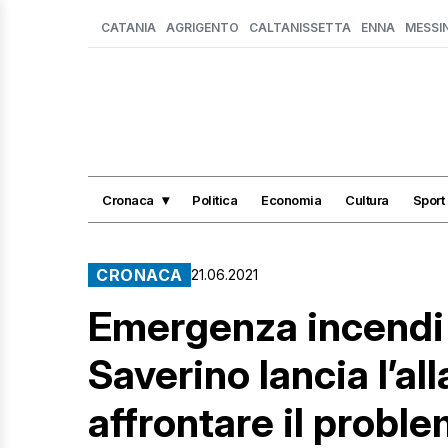
CATANIA
AGRIGENTO
CALTANISSETTA
ENNA
MESSI
Cronaca
Politica
Economia
Cultura
Sport
CRONACA
21.06.2021
Emergenza incendi a
Saverino lancia l’al
affrontare il probl