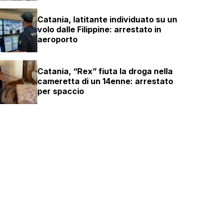
Catania, latitante individuato su un
volo dalle Filippine: arrestato in
aeroporto
Catania, “Rex” fiuta la droga nella
cameretta di un 14enne: arrestato
per spaccio