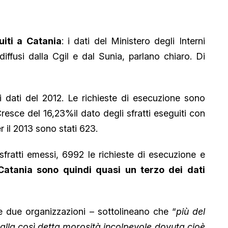
iti a Catania
: i dati del Ministero degli Interni
diffusi dalla Cgil e dal Sunia, parlano chiaro. Di
 dati del 2012. Le richieste di esecuzione sono
 Cresce del 16,23%il dato degli sfratti eseguiti con
 il 2013 sono stati 623.
sfratti emessi, 6992 le richieste di esecuzione e
a Catania sono quindi quasi un terzo dei dati
lle due organizzazioni – sottolineano che “
più del
 alla così detta morosità incolpevole dovuta cioè