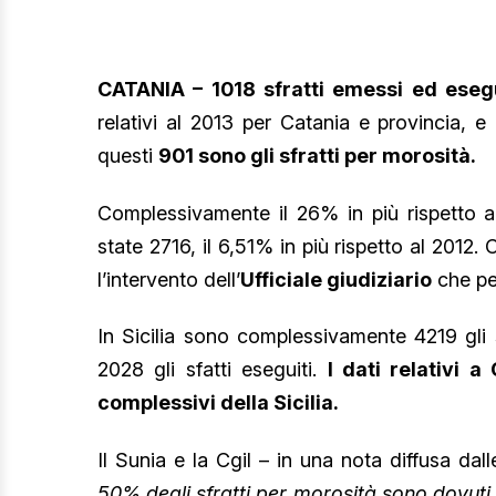
CATANIA – 1018 sfratti emessi ed esegu
relativi al 2013 per Catania e provincia, e 
questi
901 sono gli sfratti per morosità.
Complessivamente il 26% in più rispetto ai
state 2716, il 6,51% in più rispetto al 2012.
l’intervento dell’
Ufficiale giudiziario
che per
In Sicilia sono complessivamente 4219 gli 
2028 gli sfatti eseguiti.
I dati relativi 
complessivi della Sicilia.
Il Sunia e la Cgil – in una nota diffusa da
50% degli sfratti per morosità sono dovuti