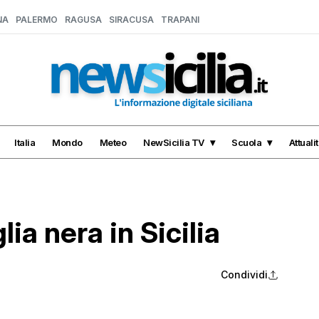
NA
PALERMO
RAGUSA
SIRACUSA
TRAPANI
Italia
Mondo
Meteo
NewSicilia TV
Scuola
Attuali
lia nera in Sicilia
Condividi