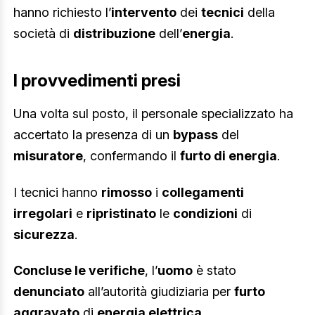
hanno richiesto l’
intervento
dei
tecnici
della
società di
distribuzione
dell’
energia
.
I provvedimenti presi
Una volta sul posto, il personale specializzato ha
accertato la presenza di un
bypass
del
misuratore
, confermando il
furto di energia
.
I tecnici hanno
rimosso
i
collegamenti
irregolari
e
ripristinato
le
condizioni
di
sicurezza
.
Concluse le verifiche
, l’
uomo
è stato
denunciato
all’autorità giudiziaria per
furto
aggravato
di
energia elettrica
.