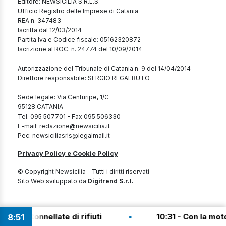
Editore: NEWSICILIA S.R.L.S.
Ufficio Registro delle Imprese di Catania
REA n. 347483
Iscritta dal 12/03/2014
Partita Iva e Codice fiscale: 05162320872
Iscrizione al ROC: n. 24774 del 10/09/2014
Autorizzazione del Tribunale di Catania n. 9 del 14/04/2014
Direttore responsabile: SERGIO REGALBUTO
Sede legale: Via Centuripe, 1/C
95128 CATANIA
Tel. 095 507701 - Fax 095 506330
E-mail: redazione@newsicilia.it
Pec: newsiciliasrls@legalmail.it
Privacy Policy e Cookie Policy
© Copyright Newsicilia - Tutti i diritti riservati
Sito Web sviluppato da
Digitrend S.r.l.
•
4,5 tonnellate di rifiuti
10:31 - Con la moto co
8
:
51