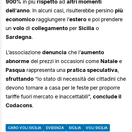
900
% in più
rispetto
ad
altri momenti
dell
’
anno
. In alcuni casi, risulterebbe persino
più
economico
raggiungere l’
estero
e poi prendere
un
volo
di
collegamento
per
Sicilia
o
Sardegna
.
L’associazione
denuncia
che l’
aumento
abnorme
dei prezzi in occasioni come
Natale
e
Pasqua
rappresenta una
pratica speculativa
,
sfruttando
“lo stato di necessità dei cittadini che
devono tornare a casa per le feste per proporre
tariffe fuori mercato e inaccettabili”,
conclude il
Codacons
.
CARO VOLI SICILIA
EVIDENZA
SICILIA
VOLI SICILIA