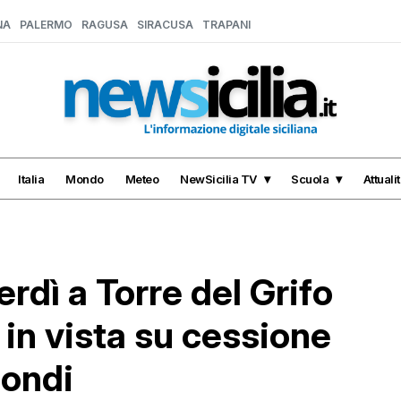
NA
PALERMO
RAGUSA
SIRACUSA
TRAPANI
Italia
Mondo
Meteo
NewSicilia TV
Scuola
Attuali
rdì a Torre del Grifo
 in vista su cessione
fondi