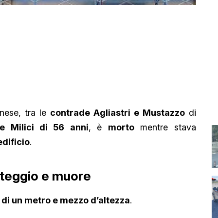
nese, tra le
contrade Agliastri e Mustazzo
di
e Milici di 56 anni
, è
morto
mentre stava
edificio
.
nteggio e muore
 di un metro e mezzo d’altezza
.