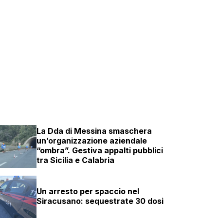
La Dda di Messina smaschera
un’organizzazione aziendale
“ombra”. Gestiva appalti pubblici
tra Sicilia e Calabria
Un arresto per spaccio nel
Siracusano: sequestrate 30 dosi