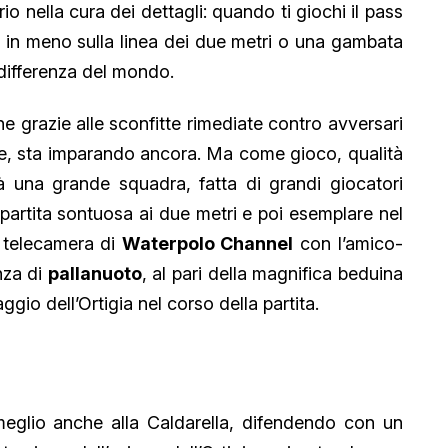
prio nella cura dei dettagli: quando ti giochi il pass
 o in meno sulla linea dei due metri o una gambata
a differenza del mondo.
che grazie alle sconfitte rimediate contro avversari
vece, sta imparando ancora. Ma come gioco, qualità
à una grande squadra, fatta di grandi giocatori
 partita sontuosa ai due metri e poi esemplare nel
la telecamera di
Waterpolo Channel
con l’amico-
nza di
pallanuoto
, al pari della magnifica beduina
gio dell’Ortigia nel corso della partita.
eglio anche alla Caldarella, difendendo con un