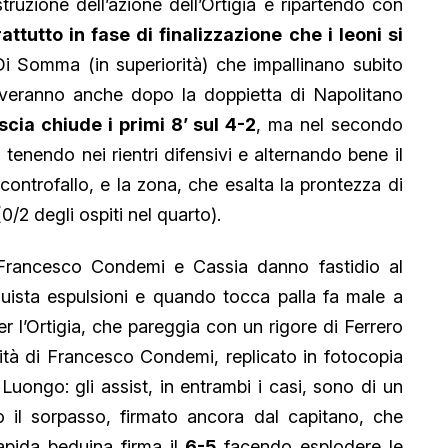
ruzione dell’azione dell’Ortigia e ripartendo con
ttutto in fase di finalizzazione che i leoni si
 Somma (in superiorità) che impallinano subito
rveranno anche dopo la doppietta di Napolitano
escia chiude i primi 8’ sul 4-2
, ma nel secondo
 tenendo nei rientri difensivi e alternando bene il
 controfallo, e la zona, che esalta la prontezza di
/2 degli ospiti nel quarto).
i Francesco Condemi e Cassia danno fastidio al
quista espulsioni e quando tocca palla fa male a
r l’Ortigia, che pareggia con un rigore di Ferrero
ità di Francesco Condemi, replicato in fotocopia
ongo: gli assist, in entrambi i casi, sono di un
llo il sorpasso, firmato ancora dal capitano, che
pida beduina firma il
6-5
facendo esplodere le