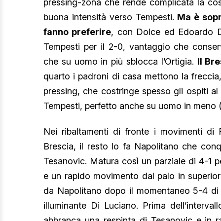
pressing-zona che rende complicata la cost
buona intensità verso Tempesti.
Ma è sopra
fanno preferire
, con Dolce ed Edoardo Di
Tempesti per il 2-0, vantaggio che conse
che su uomo in più sblocca l’Ortigia.
Il Br
quarto i padroni di casa mettono la freccia,
pressing, che costringe spesso gli ospiti al
Tempesti, perfetto anche su uomo in meno (0
Nei ribaltamenti di fronte i movimenti d
Brescia, il resto lo fa Napolitano che con
Tesanovic. Matura così un parziale di 4-1 pe
e un rapido movimento dal palo in superior
da Napolitano dopo il momentaneo 5-4 di Lu
illuminante Di Luciano. Prima dell’interva
abbranca una respinta di Tesanovic e in ra