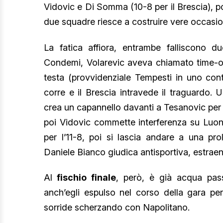
Vidovic e Di Somma (10-8 per il Brescia), po
due squadre riesce a costruire vere occasio
La fatica affiora, entrambe falliscono d
Condemi, Volarevic aveva chiamato time-ou
testa (provvidenziale Tempesti in uno cont
corre e il Brescia intravede il traguardo. U
crea un capannello davanti a Tesanovic per
poi Vidovic commette interferenza su Luo
per l’11-8, poi si lascia andare a una pro
Daniele Bianco giudica antisportiva, estraend
Al
fischio finale
, però, è già acqua pass
anch’egli espulso nel corso della gara per 
sorride scherzando con Napolitano.