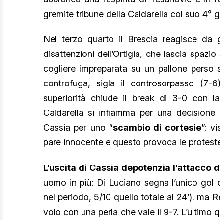
gremite tribune della Caldarella col suo 4° g
Nel terzo quarto il Brescia reagisce d
disattenzioni dell’Ortigia, che lascia spazio
cogliere impreparata su un pallone perso s
controfuga, sigla il controsorpasso (7-
superiorità chiude il break di 3-0 con la 
Caldarella si infiamma per una decisione 
Cassia per uno “
scambio di cortesie
”: vi
pare innocente e questo provoca le proteste
L’uscita di Cassia depotenzia l’attacco d
uomo in più: Di Luciano segna l’unico gol de
nel periodo, 5/10 quello totale al 24’), ma Re
volo con una perla che vale il 9-7. L’ultimo q