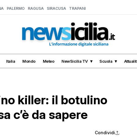
NA
PALERMO
RAGUSA
SIRACUSA
TRAPANI
Italia
Mondo
Meteo
NewSicilia TV
Scuola
Attuali
o killer: il botulino
sa c’è da sapere
Condividi