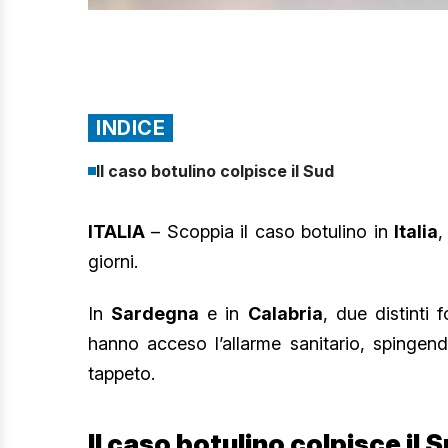
INDICE
Il caso botulino colpisce il Sud
ITALIA
– Scoppia il caso botulino in
Italia
,
giorni.
In
Sardegna
e in
Calabria
, due distinti 
hanno acceso l’allarme sanitario, spingen
tappeto.
Il caso botulino colpisce il 