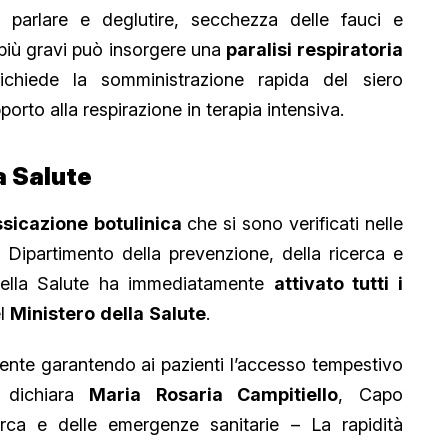
a parlare e deglutire, secchezza delle fauci e
più gravi può insorgere una
paralisi respiratoria
richiede la somministrazione rapida del siero
upporto alla respirazione in terapia intensiva.
a Salute
ssicazione
botulinica
che si sono verificati nelle
l Dipartimento della prevenzione, della ricerca e
 della Salute ha immediatamente
attivato tutti i
el
Ministero
della
Salute
.
mente garantendo ai pazienti l’accesso tempestivo
dichiara
Maria Rosaria Campitiello
, Capo
erca e delle emergenze sanitarie – La rapidità