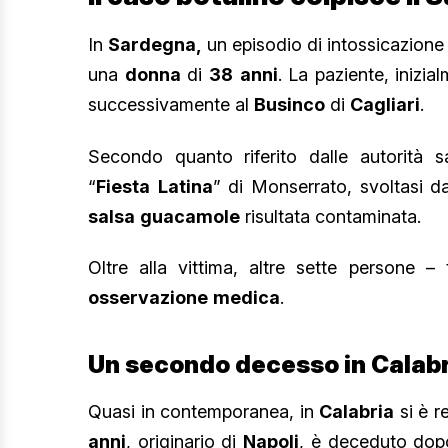
In
Sardegna,
un episodio di intossicazione
una
donna
di
38
anni
. La paziente, inizi
successivamente al
Businco
di
Cagliari
.
Secondo quanto riferito dalle autorità sa
“
Fiesta
Latina
” di Monserrato, svoltasi 
salsa
guacamole
risultata contaminata.
Oltre alla vittima, altre sette persone 
osservazione
medica
.
Un secondo decesso in Calab
Quasi in contemporanea, in
Calabria
si è r
anni
, originario di
Napoli
, è deceduto dopo