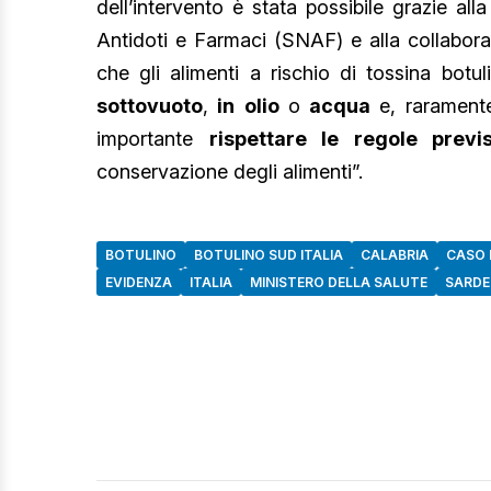
dell’intervento è stata possibile grazie all
Antidoti e Farmaci (SNAF) e alla collaborazi
che gli alimenti a rischio di tossina botul
sottovuoto
,
in
olio
o
acqua
e, raramente,
importante
rispettare le regole previ
conservazione degli alimenti”.
BOTULINO
BOTULINO SUD ITALIA
CALABRIA
CASO 
EVIDENZA
ITALIA
MINISTERO DELLA SALUTE
SARD