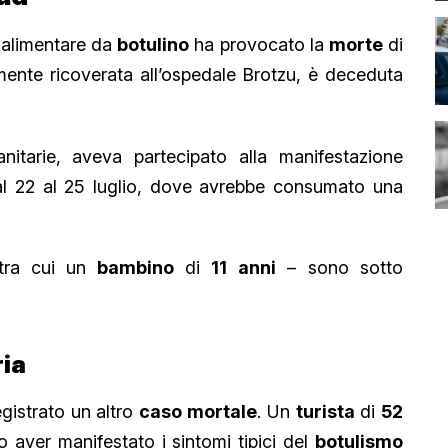
 alimentare da
botulino
ha provocato la
morte
di
almente ricoverata all’ospedale Brotzu, è deceduta
nitarie, aveva partecipato alla manifestazione
dal 22 al 25 luglio, dove avrebbe consumato una
– tra cui un
bambino
di
11
anni
– sono sotto
ria
egistrato un altro
caso
mortale
. Un
turista
di
52
 aver manifestato i sintomi tipici del
botulismo