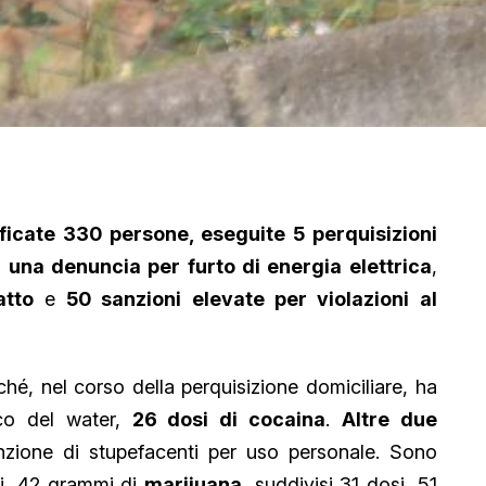
ificate 330 persone, eseguite 5 perquisizioni
n
una denuncia per furto di energia elettrica
,
atto
e
50 sanzioni elevate per violazioni al
hé, nel corso della perquisizione domiciliare, ha
rico del water,
26 dosi di cocaina
.
Altre due
zione di stupefacenti per uso personale. Sono
ti, 42 grammi di
marijuana
, suddivisi 31 dosi, 51