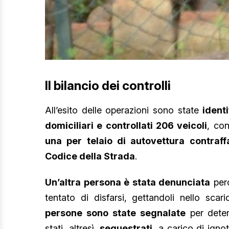
Il bilancio dei controlli
All’esito delle operazioni sono state
ident
domiciliari e controllati 206 veicoli
, co
una per telaio di autovettura contraff
Codice della Strada
.
Un’altra persona è stata denunciata
perc
tentato di disfarsi, gettandoli nello sca
persone sono state segnalate
per deten
stati, altresì,
sequestrati
, a carico di igno