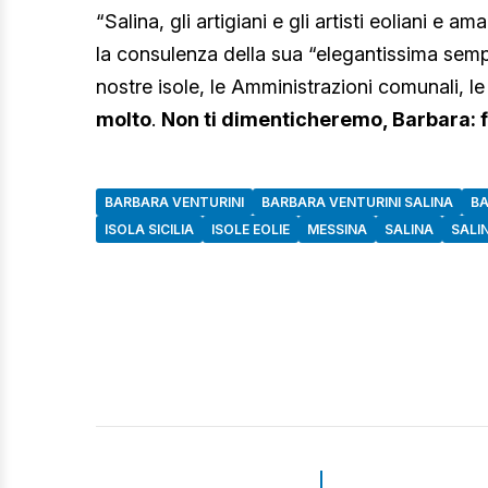
“Salina, gli artigiani e gli artisti eoliani e a
la consulenza della sua “elegantissima sempli
nostre isole, le Amministrazioni comunali, le i
molto
.
Non ti dimenticheremo, Barbara: f
BARBARA VENTURINI
BARBARA VENTURINI SALINA
BA
ISOLA SICILIA
ISOLE EOLIE
MESSINA
SALINA
SALI