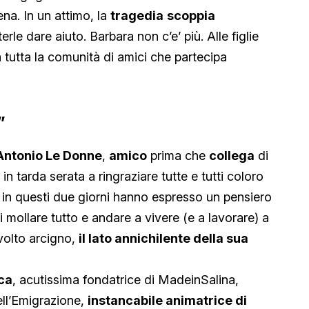
na. In un attimo, la
tragedia
scoppia
rle dare aiuto. Barbara non c’e’ più. Alle figlie
 tutta la comunità di amici che partecipa
”
Antonio Le Donne
,
amico
prima che
collega
di
n tarda serata a ringraziare tutte e tutti coloro
, in questi due giorni hanno espresso un pensiero
i mollare tutto e andare a vivere (e a lavorare) a
 volto arcigno,
il lato annichilente della sua
ca
, acutissima fondatrice di MadeinSalina,
ll’Emigrazione,
instancabile animatrice di