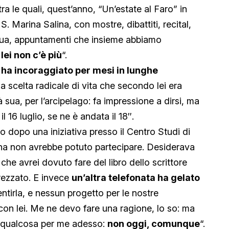
 tra le quali, quest’anno, “Un’estate al Faro” in
 Marina Salina, con mostre, dibattiti, recital,
ngua, appuntamenti che insieme abbiamo
,
lei non c’è più
“.
 ha incoraggiato per mesi in lunghe
lla scelta radicale di vita che secondo lei era
 sua, per l’arcipelago: fa impressione a dirsi, ma
 16 luglio, se ne è andata il 18″.
to dopo una iniziativa presso il Centro Studi di
ina non avrebbe potuto partecipare. Desiderava
e avrei dovuto fare del libro dello scrittore
rezzato. E invece
un’altra telefonata ha gelato
ntirla, e nessun progetto per le nostre
con lei. Me ne devo fare una ragione, lo so: ma
e qualcosa per me adesso:
non oggi, comunque
“.