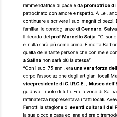
rammendatrice di pace e da
promotrice di 
patrocinato con amore e rispetto. A Lei, an
continuare a scrivere i suoi magnifici pezzi.
familiari le condoglianze di
Gennaro
,
Salva
Il ricordo del
prof
Marcello
Saija
. “Ci sono
è: nulla sarà più come prima. È morta Barba
quella delle tante persone che con me e co
a Salina
non sarà più la stessa”.
“Con i suoi 75 anni, era
una vera forza del
corpo l’associazione degli artigiani locali Ma
vicepresidente di C.I.R.C.E.
,
Museo dell’
guidava il ruolo di tutti. Era la voce di Salin
raffinatezza rappresentava i fatti locali. 
Ferrotti la stagione di
eventi
culturali
del 
la sua piccola casa eoliana ed era oltremodo