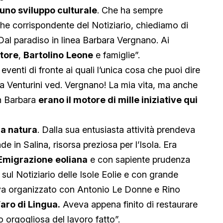
uno sviluppo culturale
. Che ha sempre
che corrispondente del Notiziario, chiediamo di
 Dal paradiso in linea Barbara Vergnano. Ai
tore
,
Bartolino
Leone
e famiglie”.
 eventi di fronte ai quali l’unica cosa che puoi dire
ra Venturini ved. Vergnano! La mia vita, ma anche
n Barbara
erano il motore di mille iniziative qui
la natura
. Dalla sua entusiasta attività prendeva
de in Salina, risorsa preziosa per l’Isola. Era
Emigrazione
eoliana
e con sapiente prudenza
a sul Notiziario delle Isole Eolie e con grande
Aveva organizzato con Antonio Le Donne e Rino
Faro di Lingua.
Aveva appena finito di restaurare
 orgogliosa del lavoro fatto”.