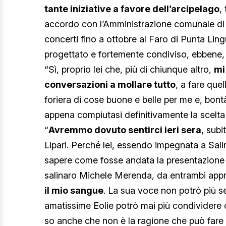
tante iniziative a favore dell’arcipelago
,
accordo con l’Amministrazione comunale di S.
concerti fino a ottobre al Faro di Punta Li
progettato e fortemente condiviso, ebbene
“Sì, proprio lei che, più di chiunque altro,
mi
conversazioni a mollare tutto
, a fare que
foriera di cose buone e belle per me e, bontà
appena compiutasi definitivamente la scelta il
“
Avremmo dovuto sentirci ieri sera
, subi
Lipari. Perché lei, essendo impegnata a Sal
sapere come fosse andata la presentazione ch
salinaro Michele Merenda, da entrambi app
il mio sangue
. La sua voce non potrò più se
amatissime Eolie potrò mai più condividere 
so anche che non è la ragione che può far