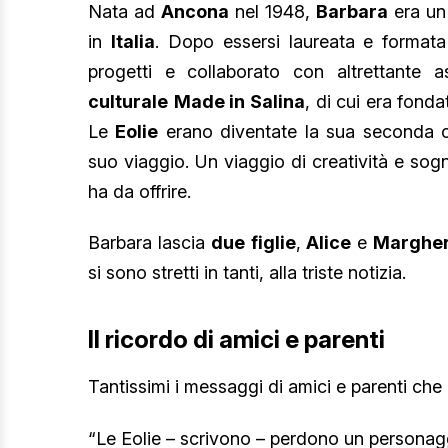
Nata ad
Ancona
nel 1948,
Barbara
era un 
in
Italia
. Dopo essersi laureata e format
progetti e collaborato con altrettante a
culturale
Made in Salina
, di cui era fonda
Le
Eolie
erano diventate la sua seconda c
suo viaggio. Un viaggio di creatività e sogn
ha da offrire.
Barbara lascia
due
figlie
,
Alice
e
Margher
si sono stretti in tanti, alla triste notizia.
Il ricordo di amici e parenti
Tantissimi i messaggi di amici e parenti che 
“Le Eolie – scrivono – perdono un personagg