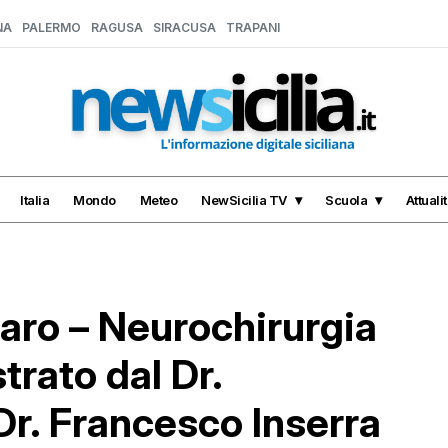
NA
PALERMO
RAGUSA
SIRACUSA
TRAPANI
Italia
Mondo
Meteo
NewSicilia TV
Scuola
Attuali
zaro – Neurochirurgia
trato dal Dr.
Dr. Francesco Inserra