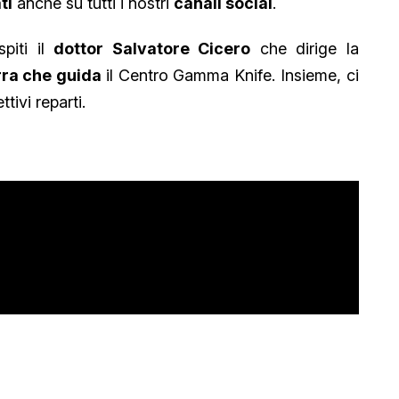
ti
anche su tutti i nostri
canali social
.
iti il
dottor Salvatore Cicero
che dirige la
rra che guida
il Centro Gamma Knife. Insieme, ci
ttivi reparti.