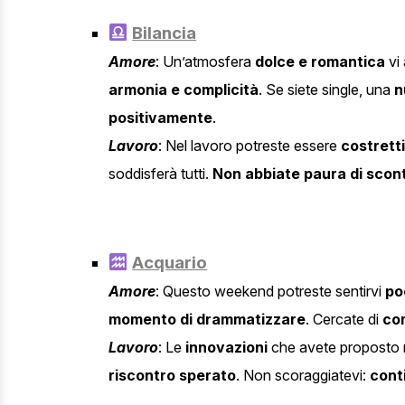
Bilancia
Amore
: Un’atmosfera
dolce e romantica
vi 
armonia e complicità
. Se siete single, una
n
positivamente
.
Lavoro
: Nel lavoro potreste essere
costretti
soddisferà tutti.
Non abbiate paura di scon
Acquario
Amore
: Questo weekend potreste sentirvi
poc
momento di drammatizzare
. Cercate di
com
Lavoro
: Le
innovazioni
che avete proposto 
riscontro sperato
. Non scoraggiatevi:
cont