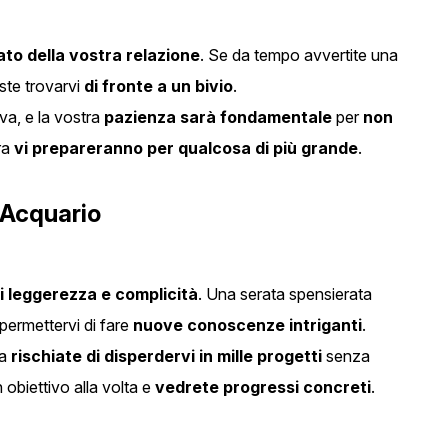
tato della vostra relazione
. Se da tempo avvertite una
ste trovarvi
di fronte a un bivio
.
va, e la vostra
pazienza sarà fondamentale
per
non
ra
vi prepareranno per qualcosa di più grande
.
e Acquario
 leggerezza e complicità
. Una serata spensierata
 permettervi di fare
nuove conoscenze intriganti
.
ma
rischiate di disperdervi in mille progetti
senza
 obiettivo alla volta e
vedrete progressi concreti
.