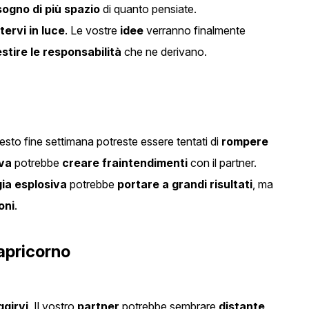
sogno di più spazio
di quanto pensiate.
ervi in luce
. Le vostre
idee
verranno finalmente
stire le responsabilità
che ne derivano.
uesto fine settimana potreste essere tentati di
rompere
iva
potrebbe
creare fraintendimenti
con il partner.
ia esplosiva
potrebbe
portare a grandi risultati
, ma
oni
.
Capricorno
ggirvi
. Il vostro
partner
potrebbe sembrare
distante
,