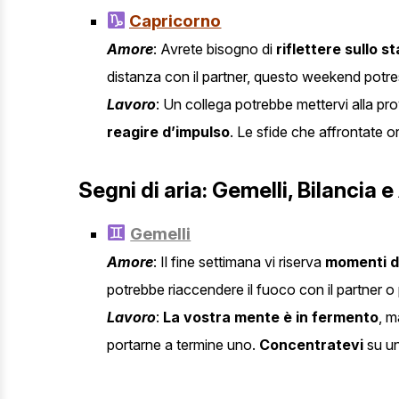
Capricorno
Amore
: Avrete bisogno di
riflettere sullo s
distanza con il partner, questo weekend potre
Lavoro
: Un collega potrebbe mettervi alla pro
reagire d’impulso
. Le sfide che affrontate o
Segni di aria: Gemelli, Bilancia 
Gemelli
Amore
: Il fine settimana vi riserva
momenti di
potrebbe riaccendere il fuoco con il partner o
Lavoro
:
La vostra mente è in fermento
, 
portarne a termine uno.
Concentratevi
su un