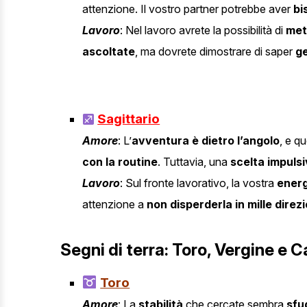
attenzione. Il vostro partner potrebbe aver
bi
Lavoro
: Nel lavoro avrete la possibilità di
mett
ascoltate
, ma dovrete dimostrare di saper
ge
Sagittario
Amore
: L’
avventura è dietro l’angolo
, e q
con la routine
. Tuttavia, una
scelta impuls
Lavoro
: Sul fronte lavorativo, la vostra
energ
attenzione a
non disperderla in mille direzi
Segni di terra: Toro, Vergine e 
Toro
Amore
: La
stabilità
che cercate sembra
sfu