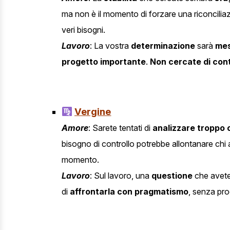
ma non è il momento di forzare una riconcilia
veri bisogni.
Lavoro
: La vostra
determinazione
sarà
mes
progetto importante
.
Non cercate di cont
Vergine
Amore
: Sarete tentati di
analizzare troppo 
bisogno di controllo potrebbe allontanare chi
momento.
Lavoro
: Sul lavoro, una
questione
che avete
di
affrontarla con pragmatismo
, senza pro