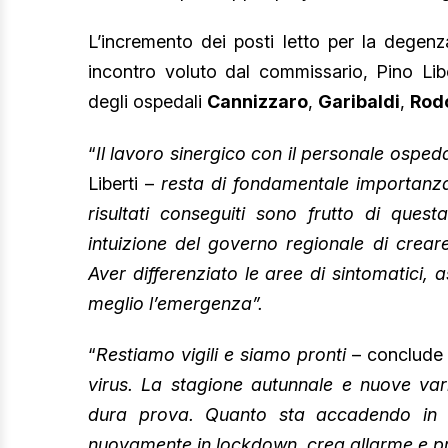
L’incremento dei posti letto per la degenz
incontro voluto dal commissario, Pino Liber
degli ospedali
Cannizzaro
,
Garibaldi
,
Rod
“
Il lavoro sinergico con il personale ospe
Liberti –
resta di fondamentale importanza.
risultati conseguiti sono frutto di quest
intuizione del governo regionale di creare
Aver differenziato le aree di sintomatici, a
meglio l’emergenza”.
“
Restiamo vigili e siamo pronti
– conclude 
virus. La stagione autunnale e nuove var
dura prova. Quanto sta accadendo in Ci
nuovamente in lockdown, crea allarme e 