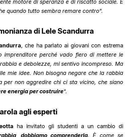
tente motore di speranza e di riscatto sociale. È
nche quando tutto sembra remare contro
“.
timonianza di Lele Scandurra
candurra
, che ha parlato ai giovani con estrema
lo imprenditore perché vado fiero di mettere le
i rabbia e debolezze, mi sentivo incompreso. Ma
elle mie idee. Non bisogna negare che la rabbia
 per non aggredire chi ci sta vicino, che siano
re energia per costruire
“.
rola agli esperti
eotta
ha invitato gli studenti a un cambio di
rabbia, dobbiamo comprenderla
. È come se