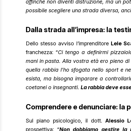
affinché non diventi distruzione, ma un po
possibile scegliere una strada diversa, a
Dalla strada all’impresa: la tes
Dello stesso avviso l’imprenditore
Lele S
franchezza: “
Ci tengo a definirmi pizzaio
mani in pasta. Alla vostra età ero pieno d
quella rabbia l’ho sfogata nello sport e n
esista, ma bisogna imparare a controllarla
coetanei o insegnanti.
La rabbia deve esse
Comprendere e denunciare: la pa
Sul piano psicologico, il dott.
Alessio L
prospettiva: “
Non dobbiamo gestire la 