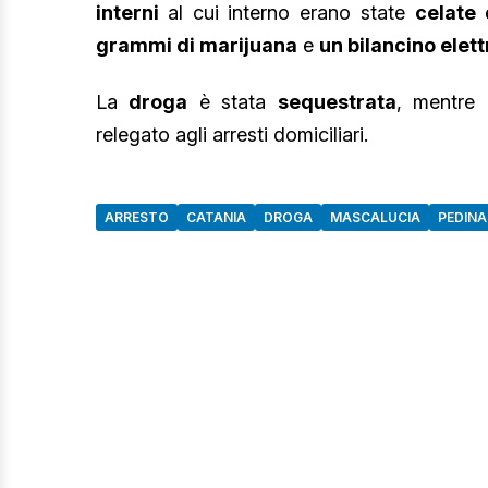
interni
al cui interno erano state
celate 
grammi di
marijuana
e
un bilancino elet
La
droga
è stata
sequestrata
, mentre l
relegato agli arresti domiciliari.
ARRESTO
CATANIA
DROGA
MASCALUCIA
PEDIN