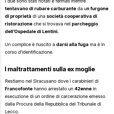
I due sono stati notati e fermati mentre
tentavano di rubare carburante
da u
n furgone
di proprietà
di una
società cooperativa di
ristorazione
che si trovava nel
parcheggio
dell’Ospedale di Lentini.
Un complice è riuscito a
darsi alla fuga
ma è in
corso d’identificazione.
I maltrattamenti sulla ex moglie
Restiamo nel Siracusano dove i carabinieri di
Francofonte
hanno arrestato un
42enne
in
esecuzione di un ordine di carcerazione emesso
dalla Procura della Repubblica del Tribunale di
Lecco.