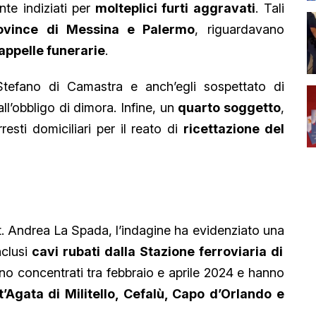
te indiziati per
molteplici furti aggravati
. Tali
rovince di Messina e Palermo
, riguardavano
cappelle funerarie
.
Stefano di Camastra e anch’egli sospettato di
all’obbligo di dimora. Infine, un
quarto soggetto
,
resti domiciliari per il reato di
ricettazione del
t. Andrea La Spada, l’indagine ha evidenziato una
nclusi
cavi rubati dalla Stazione ferroviaria di
sono concentrati tra febbraio e aprile 2024 e hanno
’Agata di Militello, Cefalù, Capo d’Orlando e