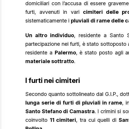
domiciliari con l’accusa di essere gravemen
furti, avvenuti in vari
cimiteri delle p
sistematicamente i
pluviali di rame delle 
Un altro individuo
, residente a Santo 
partecipazione nei furti, è stato sottoposto 
residente a
Palermo
, è stato posto agli ar
materiale sottratto
.
I furti nei cimiteri
Secondo quanto sottolineato dal G.I.P., dot
lunga serie di furti di pluviali in rame
, i
Santo Stefano di Camastra
. I crimini si 
coinvolto
11 cimiteri
, tra cui quelli di
Sant
Pollina
.