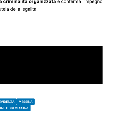
a criminalità organizzata
e conferma l’impegno
tela della legalità.
EVIDENZA
MESSINA
ONE OGGI MESSINA