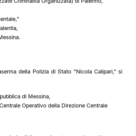
izzate Criminalità Organizzata) di Palermo,
entale,”
alentia,
 Messina.
serma della Polizia di Stato “Nicola Calipari,” si
epubblica di Messina,
o Centrale Operativo della Direzione Centrale