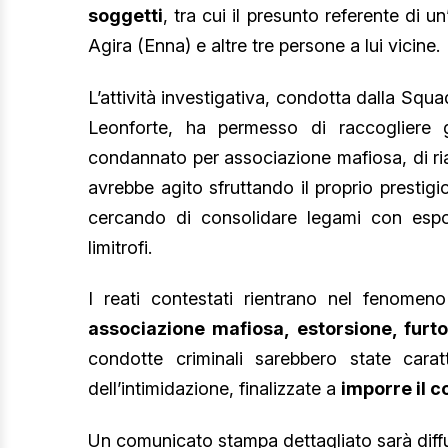
soggetti
, tra cui il presunto referente di u
Agira (Enna) e altre tre persone a lui vicine.
L’attività investigativa, condotta dalla Squ
Leonforte, ha permesso di raccogliere g
condannato per associazione mafiosa, di riaf
avrebbe agito sfruttando il proprio prestig
cercando di consolidare legami con esponen
limitrofi.
I reati contestati rientrano nel fenomeno
associazione mafiosa, estorsione, fur
condotte criminali sarebbero state caratt
dell’intimidazione, finalizzate a
imporre il c
Un comunicato stampa dettagliato sarà diffus