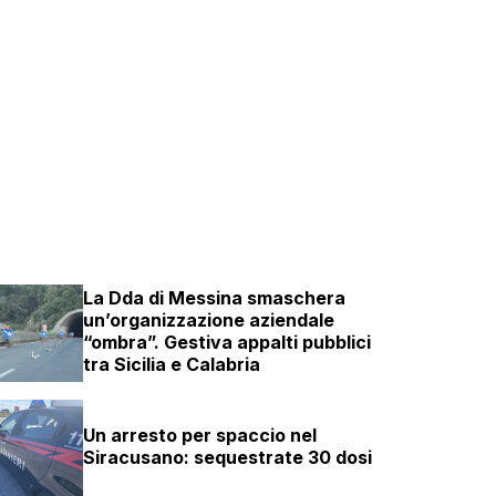
La Dda di Messina smaschera
un’organizzazione aziendale
“ombra”. Gestiva appalti pubblici
tra Sicilia e Calabria
Un arresto per spaccio nel
Siracusano: sequestrate 30 dosi