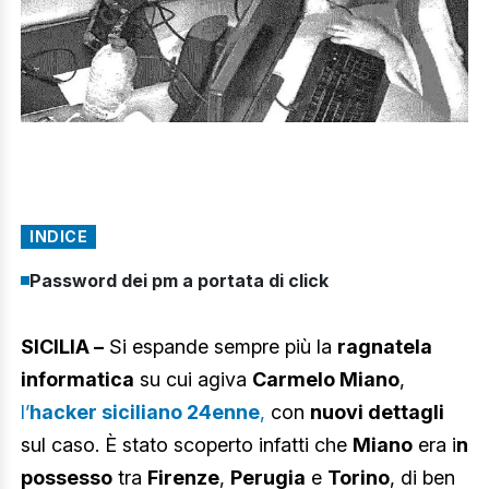
INDICE
Password dei pm a portata di click
SICILIA –
Si espande sempre più la
ragnatela
informatica
su cui agiva
Carmelo Miano
,
l’
hacker siciliano 24enne
,
con
nuovi dettagli
sul caso. È stato scoperto infatti che
Miano
era i
n
possesso
tra
Firenze
,
Perugia
e
Torino
, di ben