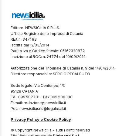
Editore: NEWSICILIA S.R.L.S.
Ufficio Registro delle Imprese di Catania
REA n. 347483
Iscritta dal 12/03/2014
Partita Iva e Codice fiscale: 05162320872
Iscrizione al ROC: n. 24774 del 10/09/2014
Autorizzazione del Tribunale di Catania n. 9 del 14/04/2014
Direttore responsabile: SERGIO REGALBUTO
Sede legale: Via Centuripe, 1/C
95128 CATANIA
Tel. 095 507701 - Fax 095 506330
E-mail: redazione@newsicilia.it
Pec: newsiciliasrls@legalmail.it
Privacy Policy e Cookie Policy
© Copyright Newsicilia - Tutti i diritti riservati
Sito Web sviluppato da
Digitrend S.r.l.