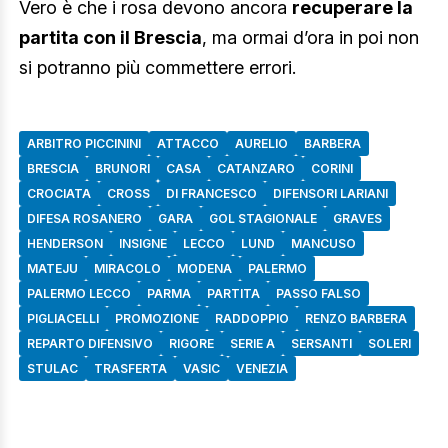
Vero è che i rosa devono ancora
recuperare la
partita con il Brescia
, ma ormai d’ora in poi non
si potranno più commettere errori.
ARBITRO PICCININI
ATTACCO
AURELIO
BARBERA
BRESCIA
BRUNORI
CASA
CATANZARO
CORINI
CROCIATA
CROSS
DI FRANCESCO
DIFENSORI LARIANI
DIFESA ROSANERO
GARA
GOL STAGIONALE
GRAVES
HENDERSON
INSIGNE
LECCO
LUND
MANCUSO
MATEJU
MIRACOLO
MODENA
PALERMO
PALERMO LECCO
PARMA
PARTITA
PASSO FALSO
PIGLIACELLI
PROMOZIONE
RADDOPPIO
RENZO BARBERA
REPARTO DIFENSIVO
RIGORE
SERIE A
SERSANTI
SOLERI
STULAC
TRASFERTA
VASIC
VENEZIA