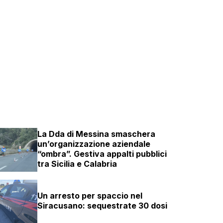
La Dda di Messina smaschera
un’organizzazione aziendale
“ombra”. Gestiva appalti pubblici
tra Sicilia e Calabria
Un arresto per spaccio nel
Siracusano: sequestrate 30 dosi