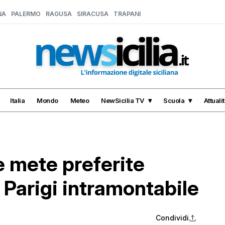
NA
PALERMO
RAGUSA
SIRACUSA
TRAPANI
Italia
Mondo
Meteo
NewSicilia TV
Scuola
Attuali
 mete preferite
i: Parigi intramontabile
Condividi