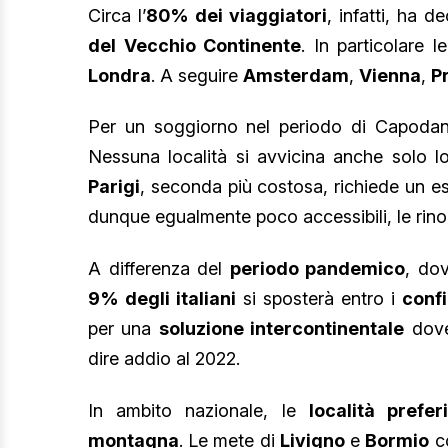
Circa l’
80% dei viaggiatori
, infatti, ha d
del Vecchio Continente
. In particolare 
Londra
. A seguire
Amsterdam
,
Vienna
,
P
Per un soggiorno nel periodo di Capod
Nessuna località si avvicina anche solo
Parigi
, seconda più costosa, richiede un e
dunque egualmente poco accessibili, le ri
A differenza del
periodo pandemico
, dov
9% degli italiani
si sposterà entro i
confi
per una
soluzione intercontinentale
dove
dire addio al 2022.
In ambito nazionale, le
località prefer
montagna
. Le mete di
Livigno
e
Bormio
co