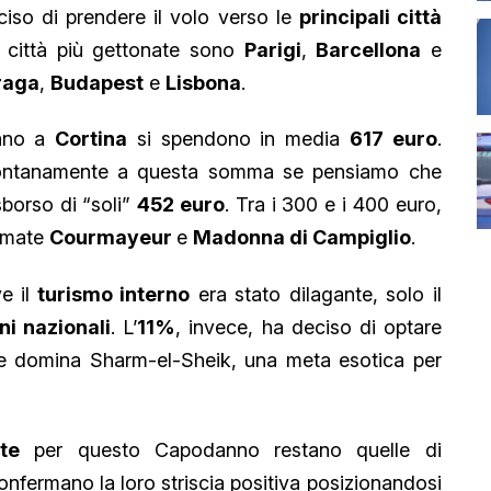
eciso di prendere il volo verso le
principali città
le città più gettonate sono
Parigi
,
Barcellona
e
raga
,
Budapest
e
Lisbona
.
anno a
Cortina
si spendono in media
617 euro
.
 lontanamente a questa somma se pensiamo che
sborso di “soli”
452 euro
. Tra i 300 e i 400 euro,
nomate
Courmayeur
e
Madonna di Campiglio
.
e il
turismo interno
era stato dilagante, solo il
ni nazionali
. L’
11%
, invece, ha deciso di optare
 domina Sharm-el-Sheik, una meta esotica per
ite
per questo Capodanno restano quelle di
nfermano la loro striscia positiva posizionandosi