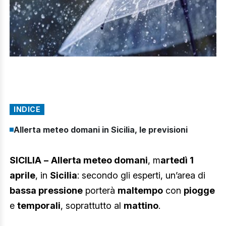
INDICE
Allerta meteo domani in Sicilia, le previsioni
SICILIA
–
Allerta meteo domani
, m
artedì 1
aprile
, in
Sicilia
: secondo gli esperti, un’area di
bassa pressione
porterà
maltempo
con
piogge
e
temporali
, soprattutto al
mattino
.