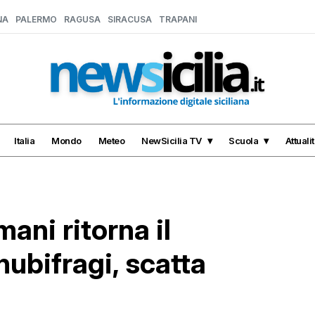
NA
PALERMO
RAGUSA
SIRACUSA
TRAPANI
Italia
Mondo
Meteo
NewSicilia TV
Scuola
Attuali
mani ritorna il
ubifragi, scatta