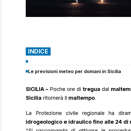
INDICE
Le previsioni meteo per domani in Sicilia
SICILIA –
Poche ore di
tregua
dal
maltem
Sicilia
ritornerà il
maltempo
.
La Protezione civile regionale ha di
idrogeologico e idraulico fino alle 24 di 
“
Si raccomanda di attivare le procedure