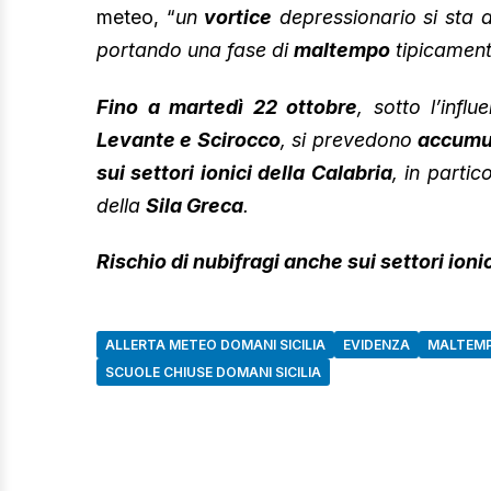
meteo, “
un
vortice
depressionario si sta 
portando una fase di
maltempo
tipicamente
Fino a martedì 22 ottobre
, sotto l’infl
Levante e Scirocco
, si prevedono
accumul
sui settori ionici della Calabria
, in partic
della
Sila Greca
.
Rischio di nubifragi anche sui settori ionici
ALLERTA METEO DOMANI SICILIA
EVIDENZA
MALTEMP
SCUOLE CHIUSE DOMANI SICILIA