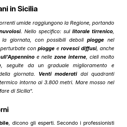
i in Sicilia
orrenti umide raggiungono la Regione, portando
nuvolosi
. Nello specifico: sul
litorale tirrenico
,
a la giornata, con possibili deboli
piogge
nel
i perturbate con
piogge
e
rovesci
diffusi
, anche
sull’Appennino
e nelle
zone
interne
, cieli molto
e
, seguite da un graduale miglioramento e
della giornata.
Venti
moderati
dai quadranti
o termico intorno ai 3.800 metri. Mare mosso nel
re di Sicilia
“.
rni
bile
, dicono gli esperti. Secondo i professionisti