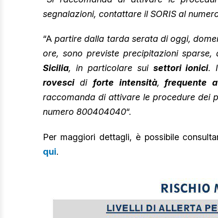
segnalazioni, contattare il SORIS al num
“A
partire dalla tarda serata di oggi, dom
ore, sono previste precipitazioni sparse,
Sicilia
, in particolare sui
settori ionici
. 
rovesci
di
forte
intensità
,
frequente att
raccomanda di attivare le procedure dei pi
numero 800404040
“.
Per maggiori dettagli, è possibile consulta
qui
.