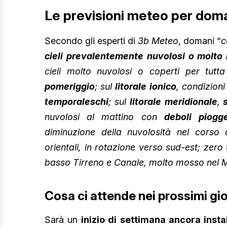
Le previsioni meteo per doman
Secondo gli esperti di
3b Meteo
, domani “
c
cieli prevalentemente nuvolosi o molto 
cieli molto nuvolosi o coperti per tutt
pomeriggio
; sul
litorale
ionico
, condizion
temporaleschi
; sul
litorale
meridionale
,
nuvolosi al mattino con
deboli
piogg
diminuzione della nuvolosità nel corso 
orientali, in rotazione verso sud-est; zer
basso Tirreno e Canale, molto mosso nel Ma
Cosa ci attende nei prossimi gio
Sarà un
inizio di settimana ancora insta