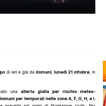
po
di ieri e già da
domani
,
lunedì 21 ottobre
, in
ramato una
allerta gialla per rischio meteo-
domani per temporali nelle zone A, F, G, H, e I
.
 previste nei piani di Protezione civile. Per