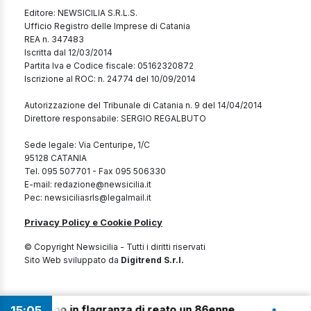
Editore: NEWSICILIA S.R.L.S.
Ufficio Registro delle Imprese di Catania
REA n. 347483
Iscritta dal 12/03/2014
Partita Iva e Codice fiscale: 05162320872
Iscrizione al ROC: n. 24774 del 10/09/2014
Autorizzazione del Tribunale di Catania n. 9 del 14/04/2014
Direttore responsabile: SERGIO REGALBUTO
Sede legale: Via Centuripe, 1/C
95128 CATANIA
Tel. 095 507701 - Fax 095 506330
E-mail: redazione@newsicilia.it
Pec: newsiciliasrls@legalmail.it
Privacy Policy e Cookie Policy
© Copyright Newsicilia - Tutti i diritti riservati
Sito Web sviluppato da
Digitrend S.r.l.
•
i arrestano in flagranza di reato un 86enne
16
15
05