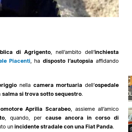
blica di Agrigento
, nell’ambito dell’
inchiesta
le Piacenti
, ha
disposto
l’autopsia
affidando
riggio
nella
camera mortuaria
dell’
ospedale
a
salma si trova sotto sequestro
.
clomotore Aprilia Scarabeo
, assieme all’amico
ito
, quando, per
cause ancora in corso di
uto un
incidente stradale con una Fiat Panda
.