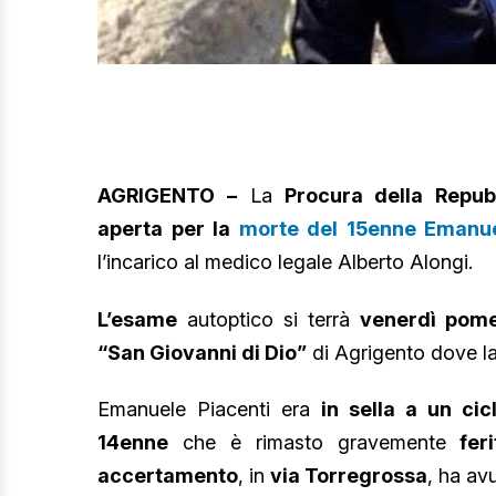
AGRIGENTO –
La
Procura della Repub
aperta per la
morte del 15enne Emanue
l’incarico al medico legale Alberto Alongi.
L’esame
autoptico si terrà
venerdì pome
“San Giovanni di Dio”
di Agrigento dove l
Emanuele Piacenti era
in sella a un ci
14enne
che è rimasto gravemente
fer
accertamento
, in
via Torregrossa
, ha av