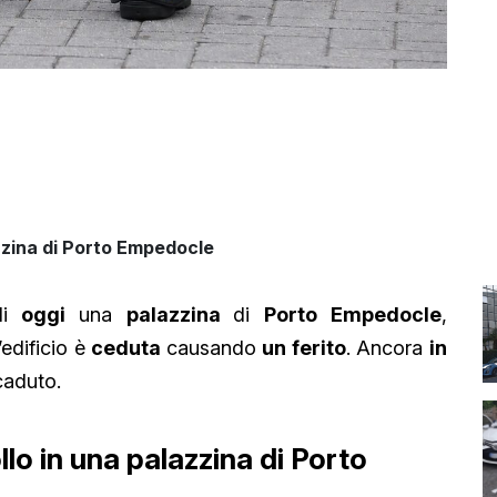
azzina di Porto Empedocle
 di
oggi
una
palazzina
di
Porto Empedocle
,
l’edificio è
ceduta
causando
un ferito
. Ancora
in
caduto.
llo in una palazzina di Porto