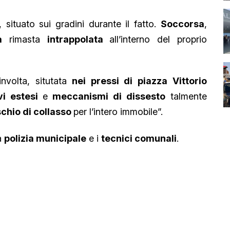
, situato sui gradini durante il fatto.
Soccorsa
,
a
rimasta
intrappolata
all’interno del proprio
nvolta, situtata
nei pressi di piazza Vittorio
vi estesi
e
meccanismi di dissesto
talmente
chio di collasso
per l’intero immobile”.
la
polizia municipale
e i
tecnici comunali
.