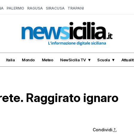
NA
PALERMO
RAGUSA
SIRACUSA
TRAPANI
Italia
Mondo
Meteo
NewSicilia TV
Scuola
Attuali
 rete. Raggirato ignaro
Condividi