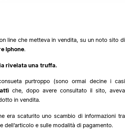
on line che metteva in vendita, su un noto sito di
re Iphone
.
ia rivelata una
truffa.
consueta purtroppo (sono ormai decine i casi
attì
che, dopo avere consultato il sito, aveva
dotto in vendita.
ne era scaturito uno scambio di informazioni tra
one dell’articolo e sulle modalità di pagamento.