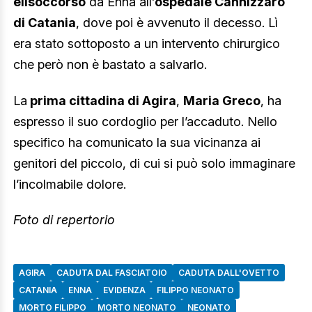
elisoccorso
da Enna all’
ospedale Cannizzaro
di Catania
, dove poi è avvenuto il decesso. Lì
era stato sottoposto a un intervento chirurgico
che però non è bastato a salvarlo.
La
prima cittadina di Agira
,
Maria Greco
, ha
espresso il suo cordoglio per l’accaduto. Nello
specifico ha comunicato la sua vicinanza ai
genitori del piccolo, di cui si può solo immaginare
l’incolmabile dolore.
Foto di repertorio
AGIRA
CADUTA DAL FASCIATOIO
CADUTA DALL'OVETTO
CATANIA
ENNA
EVIDENZA
FILIPPO NEONATO
MORTO FILIPPO
MORTO NEONATO
NEONATO