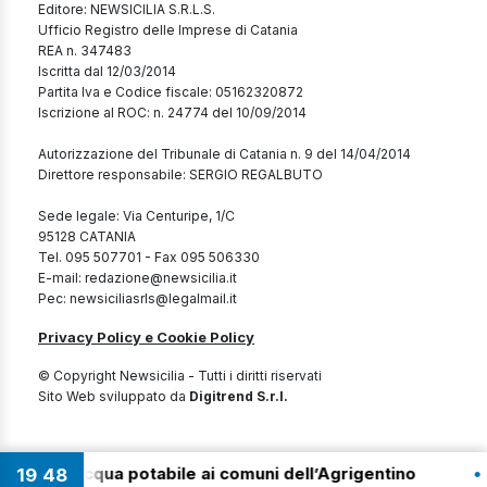
Editore: NEWSICILIA S.R.L.S.
Ufficio Registro delle Imprese di Catania
REA n. 347483
Iscritta dal 12/03/2014
Partita Iva e Codice fiscale: 05162320872
Iscrizione al ROC: n. 24774 del 10/09/2014
Autorizzazione del Tribunale di Catania n. 9 del 14/04/2014
Direttore responsabile: SERGIO REGALBUTO
Sede legale: Via Centuripe, 1/C
95128 CATANIA
Tel. 095 507701 - Fax 095 506330
E-mail: redazione@newsicilia.it
Pec: newsiciliasrls@legalmail.it
Privacy Policy e Cookie Policy
© Copyright Newsicilia - Tutti i diritti riservati
Sito Web sviluppato da
Digitrend S.r.l.
•
tire acqua potabile ai comuni dell’Agrigentino
19
:
48