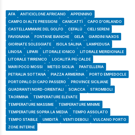
AFA
ANTICICLONE AFRICANO
APPENNINO
CAMPO DI ALTE PRESSIONI
CANICATTÌ
CAPO D'ORLANDO
CASTELLAMMARE DEL GOLFO
CEFALÙ
CIELI SERENI
FAVIGNANA
FONTANE BIANCHE
GELA
GIARDINI NAXOS
GIORNATE SOLEGGIATE
ISOLA SALINA
LAMPEDUSA
LINOSA
LIPARI
LITORALE IONICO
LITORALE MERIDIONALE
LITORALE TIRRENICO
LOCALITÀ PIÙ CALDE
MARI POCO MOSSI
METEO SICILIA
PANTELLERIA
PETRALIA SOTTANA
PIAZZA ARMERINA
PORTO EMPEDOCLE
PORTOPALO DI CAPO PASSERO
PROVINCE SICILIANE
QUADRANTI NORD-ORIENTALI
SCIACCA
STROMBOLI
TAORMINA
TEMPERATURE ELEVATE
TEMPERATURE MASSIME
TEMPERATURE MINIME
TEMPERATURE SOPRA LA MEDIA
TEMPO ASSOLATO
TEMPO STABILE
UMIDITÀ
VENTI DEBOLI
VULCANO PORTO
ZONE INTERNE